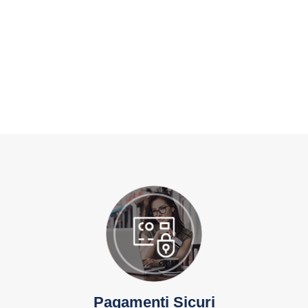
naturali. - Con pollo facilmente
digeribile per aiutare a supportare
il suo tratto digerente. - Con
calcio per supportare lo sviluppo
di ossa e denti sani. - Croccantini
particolarmente piccoli per
essere facilmente mangiati dal
tuo gattino. Contiene gustosi
fagottini con un morbido ripieno
con latte.
Pagamenti Sicuri