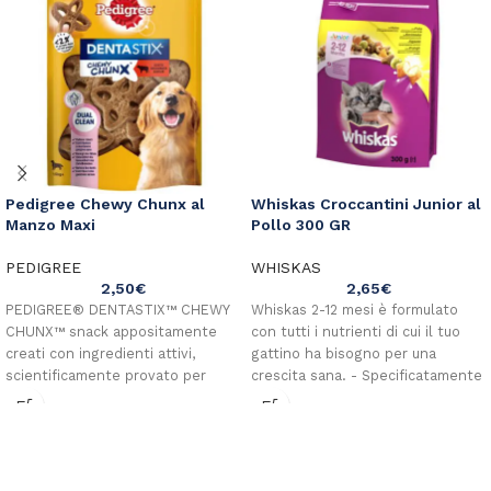
Pedigree Chewy Chunx al
Whiskas Croccantini Junior al
Manzo Maxi
Pollo 300 GR
PEDIGREE
WHISKAS
2,50
€
2,65
€
PEDIGREE® DENTASTIX™ CHEWY
Whiskas 2-12 mesi è formulato
CHUNX™ snack appositamente
con tutti i nutrienti di cui il tuo
creati con ingredienti attivi,
gattino ha bisogno per una
scientificamente provato per
crescita sana. - Specificatamente
pulire i denti. Snack masticabile
formulato con tutti i nutrienti di
gusto manzo, adatto ai cani di
cui il tuo gattino ha bisogno per
15kg di peso e oltre.
divenire un gatto adulto sano. -
Con Vitamina E e Taurina per
aiutare a supportare le difese