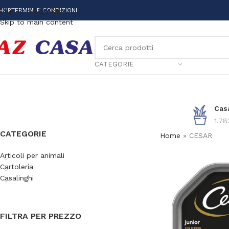
HOP
Skip to navigation
TERMINI E CONDIZIONI
Skip to main content
CATEGORIE
Cas
1.78
CATEGORIE
Home
»
CESAR
Articoli per animali
Cartoleria
Casalinghi
FILTRA PER PREZZO