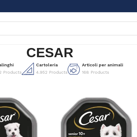
CESAR
alinghi
Cartoleria
Articoli per animali
2 Products
4.952 Products
168 Products