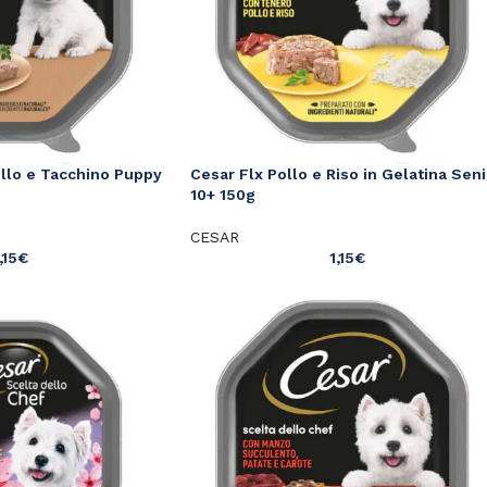
ello e Tacchino Puppy
Cesar Flx Pollo e Riso in Gelatina Seni
10+ 150g
CESAR
,15
€
1,15
€