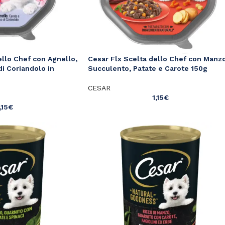
ello Chef con Agnello,
Cesar Flx Scelta dello Chef con Manz
di Coriandolo in
Succulento, Patate e Carote 150g
CESAR
1,15
€
,15
€