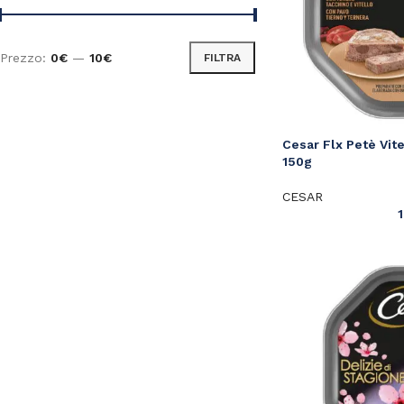
Prezzo:
0€
—
10€
FILTRA
Cesar Flx Petè Vit
150g
CESAR
1