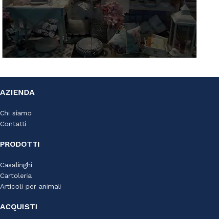
AZ Casa
AZIENDA
Via S. Francesco D'Assisi, 10
34133 Trieste - Tel: 040 3721850
Chi siamo
Contatti
Lun-Sab: 09.00-19.30
Dom: 09.30-13.30/15.30-19.30
PRODOTTI
Casalinghi
Cartoleria
Articoli per animali
ACQUISTI