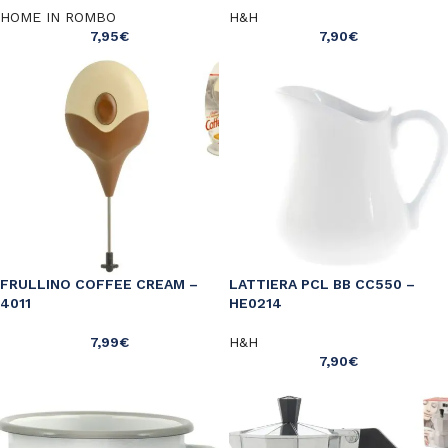
HOME IN ROMBO
H&H
7,95
€
7,90
€
FRULLINO COFFEE CREAM –
LATTIERA PCL BB CC550 –
4011
HE0214
7,99
€
H&H
7,90
€