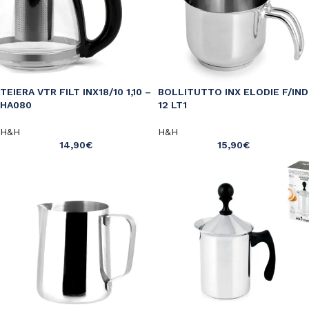
TEIERA VTR FILT INX18/10 1,10 –
BOLLITUTTO INX ELODIE F/IND
HA080
12 LT1
H&H
H&H
14,90
€
15,90
€