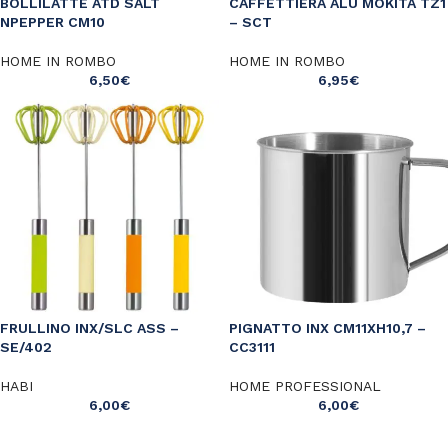
BOLLILATTE ATD SALT
CAFFETTIERA ALU MOKITA TZ1
NPEPPER CM10
– SCT
HOME IN ROMBO
HOME IN ROMBO
6,50
€
6,95
€
FRULLINO INX/SLC ASS –
PIGNATTO INX CM11XH10,7 –
SE/402
CC3111
HABI
HOME PROFESSIONAL
6,00
€
6,00
€