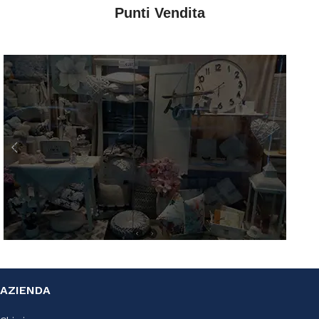
Punti Vendita
AZ Casa
AZIENDA
Via S. Francesco D'Assisi, 10
34133 Trieste - Tel: 040 3721850