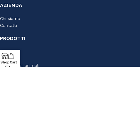
AZIENDA
Via S. Francesco D'Assisi, 10
34133 Trieste - Tel: 040 3721850
Chi siamo
Contatti
Lun-Sab: 09.00-19.30
Dom: 09.30-13.30/15.30-19.30
PRODOTTI
Casalinghi
Cartoleria
Shop
Cart
Articoli per animali
ACQUISTI
Termini e condizioni
Privacy Policy
Cookie policy
AZ CASA IDEA CONVENIENZA SRL - P.IVA 01213440322 - CREATED BY
SOULGOOD