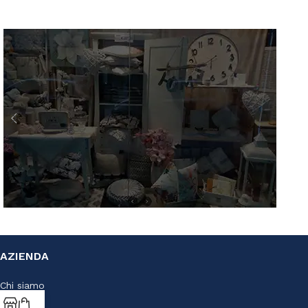
AZ Casa
AZIENDA
Via S. Francesco D'Assisi, 10
34133 Trieste - Tel: 040 3721850
Chi siamo
Contatti
Lun-Sab: 09.00-19.30