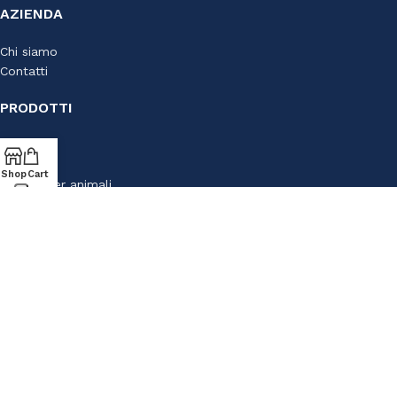
AZIENDA
Via S. Francesco D'Assisi, 10
34133 Trieste - Tel: 040 3721850
Chi siamo
Contatti
Lun-Sab: 09.00-19.30
Dom: 09.30-13.30/15.30-19.30
PRODOTTI
Casalinghi
Cartoleria
Shop
Cart
Articoli per animali
ACQUISTI
Termini e condizioni
Privacy Policy
Cookie policy
AZ CASA IDEA CONVENIENZA SRL - P.IVA 01213440322 - CREATED BY
SOULGOOD