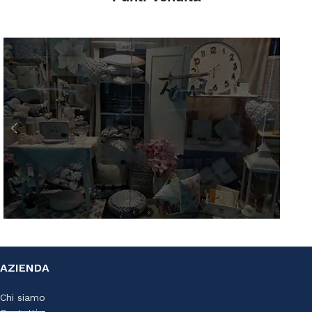
AZ Casa
AZIENDA
Via S. Francesco D'Assisi, 10
34133 Trieste - Tel: 040 3721850
Chi siamo