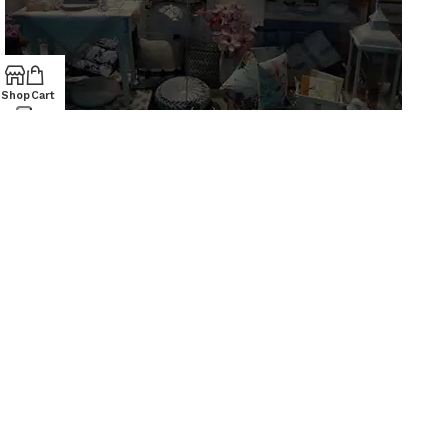
Shop
Cart
AZ Casa
AZIENDA
Via S. Francesco D'Assisi, 10
34133 Trieste - Tel: 040 3721850
Chi siamo
Contatti
Lun-Sab: 09.00-19.30
Dom: 09.30-13.30/15.30-19.30
PRODOTTI
Casalinghi
Cartoleria
Articoli per animali
ACQUISTI