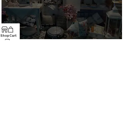
Shop
Cart
AZ Casa
AZIENDA
Via S. Francesco D'Assisi, 10
34133 Trieste - Tel: 040 3721850
Chi siamo
Contatti
Lun-Sab: 09.00-19.30
Dom: 09.30-13.30/15.30-19.30
PRODOTTI
Casalinghi
Cartoleria
Articoli per animali
ACQUISTI