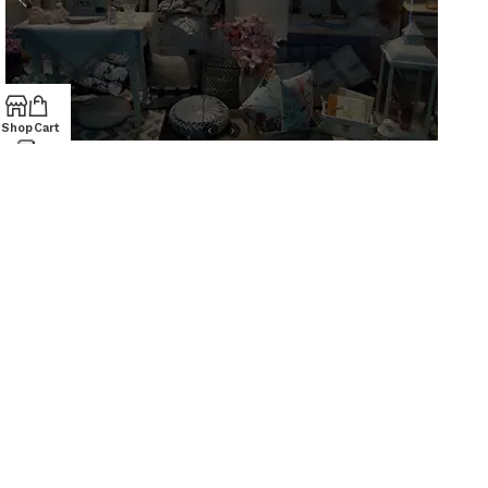
Shop
Cart
AZ Casa
AZIENDA
Via S. Francesco D'Assisi, 10
34133 Trieste - Tel: 040 3721850
Chi siamo
Contatti
Lun-Sab: 09.00-19.30
Dom: 09.30-13.30/15.30-19.30
PRODOTTI
Casalinghi
Cartoleria
Articoli per animali
ACQUISTI