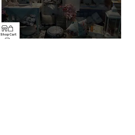
Shop
Cart
AZ Casa
AZIENDA
Via S. Francesco D'Assisi, 10
34133 Trieste - Tel: 040 3721850
Chi siamo
Contatti
Lun-Sab: 09.00-19.30
Dom: 09.30-13.30/15.30-19.30
PRODOTTI
Casalinghi
Cartoleria
Articoli per animali
ACQUISTI