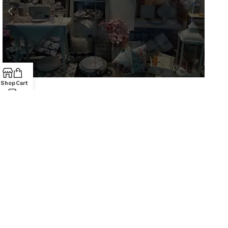
Shop
Cart
AZ Casa
AZIENDA
Via S. Francesco D'Assisi, 10
34133 Trieste - Tel: 040 3721850
Chi siamo
Contatti
Lun-Sab: 09.00-19.30
Dom: 09.30-13.30/15.30-19.30
PRODOTTI
Casalinghi
Cartoleria
Articoli per animali