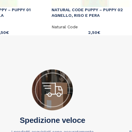
PY – PUPPY 01
NATURAL CODE PUPPY – PUPPY 02
LA
AGNELLO, RISO E PERA
Natural Code
,50
€
2,50
€
Spedizione veloce
I prodotti acquistati sono accuratamente
P