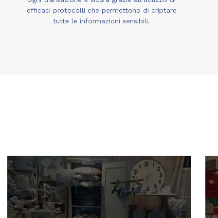
efficaci protocolli che permettono di criptare
tutte le informazioni sensibili.