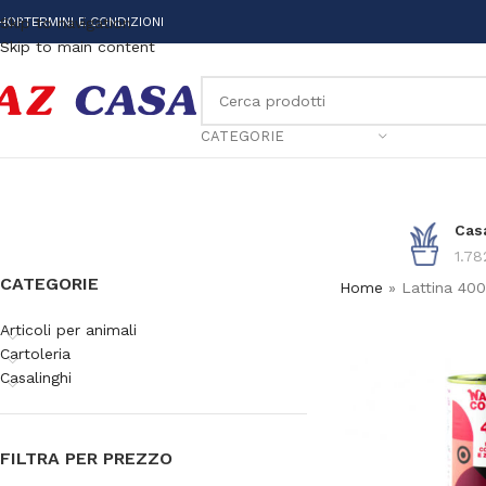
HOP
Skip to navigation
TERMINI E CONDIZIONI
Skip to main content
CATEGORIE
Cas
1.78
CATEGORIE
Home
»
Lattina 40
Articoli per animali
Cartoleria
Casalinghi
FILTRA PER PREZZO