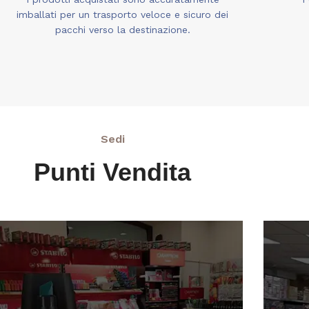
imballati per un trasporto veloce e sicuro dei
pacchi verso la destinazione.
Sedi
Punti Vendita