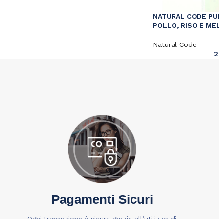
NATURAL CODE PUP
POLLO, RISO E ME
Natural Code
2
Pagamenti Sicuri
Ogni transazione è sicura grazie all’utilizzo di