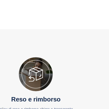
Reso e rimborso
olicy di reso e rimborso chiara e trasparente.