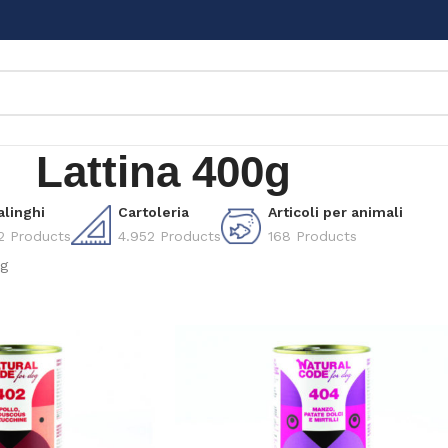
Lattina 400g
alinghi
Cartoleria
Articoli per animali
2 Products
4.952 Products
168 Products
0g