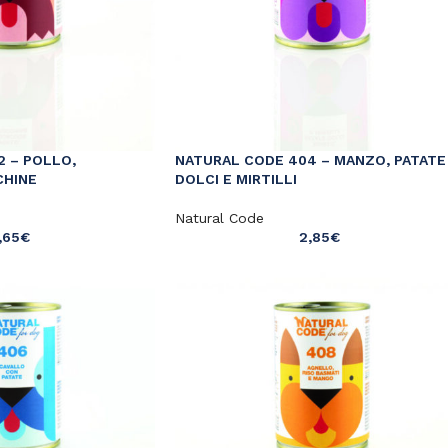
2 – POLLO,
NATURAL CODE 404 – MANZO, PATATE
CHINE
DOLCI E MIRTILLI
Natural Code
,65
€
2,85
€